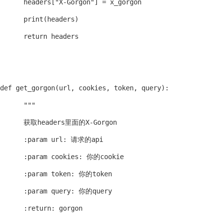
      headers["X-Gorgon"] = x_gorgon

      print(headers)

      return headers

def get_gorgon(url, cookies, token, query):

      """

      获取headers里面的X-Gorgon

      :param url: 请求的api

      :param cookies: 你的cookie

      :param token: 你的token

      :param query: 你的query

      :return: gorgon
