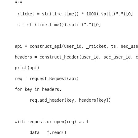
      """

      _rticket = str(time.time() * 1000).split(".")[0]

      ts = str(time.time()).split(".")[0]

      api = construct_api(user_id, _rticket, ts, sec_use
      headers = construct_header(user_id, sec_user_id, c
      print(api)

      req = request.Request(api)

      for key in headers:

            req.add_header(key, headers[key])

      with request.urlopen(req) as f:

            data = f.read()
