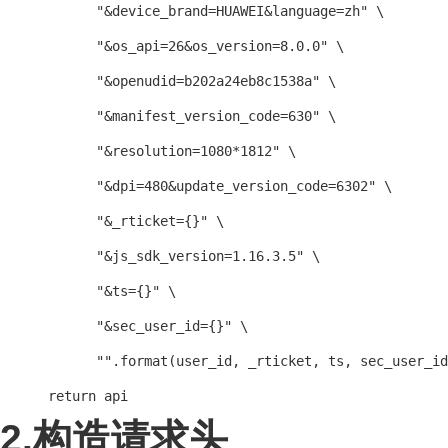
            "&device_brand=HUAWEI&language=zh" \

            "&os_api=26&os_version=8.0.0" \

            "&openudid=b202a24eb8c1538a" \

            "&manifest_version_code=630" \

            "&resolution=1080*1812" \

            "&dpi=480&update_version_code=6302" \

            "&_rticket={}" \

            "&js_sdk_version=1.16.3.5" \

            "&ts={}" \

            "&sec_user_id={}" \

            "".format(user_id, _rticket, ts, sec_user_id
      return api
2.构造请求头