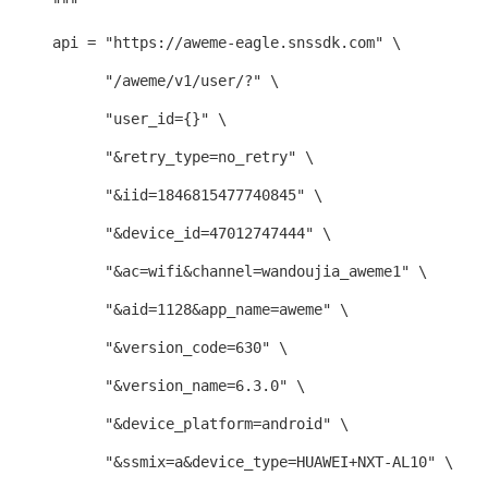
      """

      api = "https://aweme-eagle.snssdk.com" \

            "/aweme/v1/user/?" \

            "user_id={}" \

            "&retry_type=no_retry" \

            "&iid=1846815477740845" \

            "&device_id=47012747444" \

            "&ac=wifi&channel=wandoujia_aweme1" \

            "&aid=1128&app_name=aweme" \

            "&version_code=630" \

            "&version_name=6.3.0" \

            "&device_platform=android" \

            "&ssmix=a&device_type=HUAWEI+NXT-AL10" \
