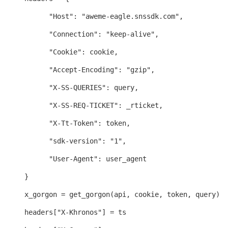
            "Host": "aweme-eagle.snssdk.com",

            "Connection": "keep-alive",

            "Cookie": cookie,

            "Accept-Encoding": "gzip",

            "X-SS-QUERIES": query,

            "X-SS-REQ-TICKET": _rticket,

            "X-Tt-Token": token,

            "sdk-version": "1",

            "User-Agent": user_agent

      }

      x_gorgon = get_gorgon(api, cookie, token, query)

      headers["X-Khronos"] = ts
