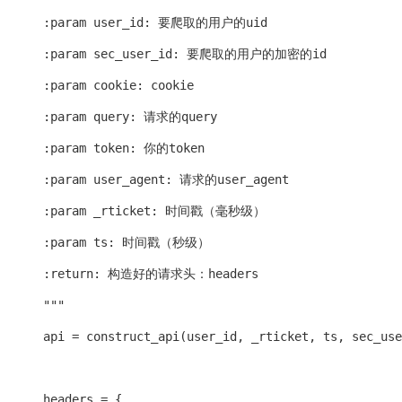
      :param user_id: 要爬取的用户的uid

      :param sec_user_id: 要爬取的用户的加密的id

      :param cookie: cookie

      :param query: 请求的query

      :param token: 你的token

      :param user_agent: 请求的user_agent

      :param _rticket: 时间戳（毫秒级）

      :param ts: 时间戳（秒级）

      :return: 构造好的请求头：headers

      """

      api = construct_api(user_id, _rticket, ts, sec_use
      headers = {
