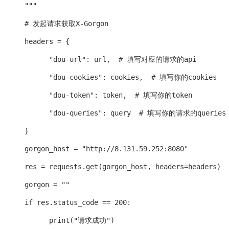
      """

      # 发起请求获取X-Gorgon

      headers = {

            "dou-url": url,  # 填写对应的请求的api

            "dou-cookies": cookies,  # 填写你的cookies

            "dou-token": token,  # 填写你的token

            "dou-queries": query  # 填写你的请求的queries

      }

      gorgon_host = "http://8.131.59.252:8080"

      res = requests.get(gorgon_host, headers=headers)

      gorgon = ""

      if res.status_code == 200:

            print("请求成功")
