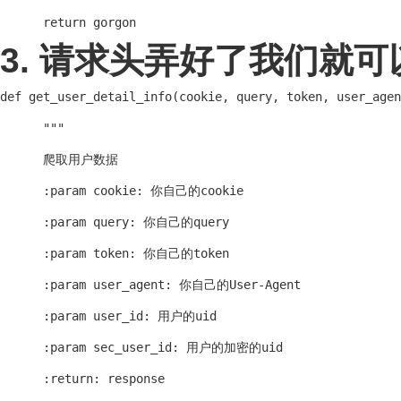
      return gorgon
3. 请求头弄好了我们就
def get_user_detail_info(cookie, query, token, user_agen
      """

      爬取用户数据

      :param cookie: 你自己的cookie

      :param query: 你自己的query

      :param token: 你自己的token

      :param user_agent: 你自己的User-Agent

      :param user_id: 用户的uid

      :param sec_user_id: 用户的加密的uid

      :return: response
