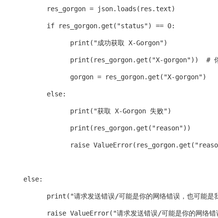
            res_gorgon = json.loads(res.text)

            if res_gorgon.get("status") == 0:

                  print("成功获取 X-Gorgon")

                  print(res_gorgon.get("X-gorgon")
                  gorgon = res_gorgon.get("X-gorgon")

            else:

                  print("获取 X-Gorgon 失败")

                  print(res_gorgon.get("reason"))

                  raise ValueError(res_gorgon.get("reaso
      else:

            print("请求发送错误/可能是你的网络错误，也可
            raise ValueError("请求发送错误/可能是