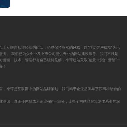
自己的企业，增加公司的知名...
以上互联网从业经验的团队，始终保持务实的风格，以"帮助客户成功"为已
服务。 我们已为众企业及上市公司提供专业的网站建设服务。我们不只是
对营销、技术、管理都有自己独特见解，小谭建站采取“创意+综合+营销”一
务！
言，小谭是互联网中的网站品牌策划，我们精于企业品牌与互联网相结合的
业基因，真正使网站成为企业vi的一部分，让整个网站品牌策划体系变的深