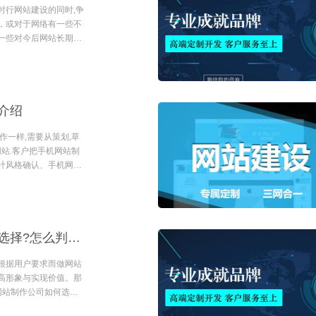
时行网站建设的同时,争
，或对于网络有一些不
一些对今后网站长期发
网站建设公司在这里总
.
介绍
作一样,需要从策划,草
网站.客户把手机网站制
计风格确认、手机网站
据wap网站的整体情况
网站制作公司如何选择?怎么判断优劣?
根据用户要求而做网站
高形象与实现价值。那
网站制作公司如何选择?
面判断，只有满足于客