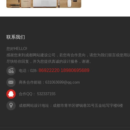
户实际要求，单价也要合理。.
联系我们
您好HELLO!
感谢您来到成都网站建设公司，若您有合作意向，请您为我们留言或使用以
尽快给你回复，并为您提供真诚的设计服务，谢谢。
86922220 18980695689
电话：028-
商务合作邮箱：631063699@qq.com
合作QQ： 532337155
成都网站设计地址：成都市青羊区锣锅巷31号五金站写字楼6楼