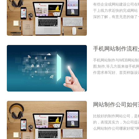
有些企业或网站建设公司在
于上线力求近快的完成网站
深的了解，有意无意的做了
展有不利影响的事情，北京
结出来一些经验与大家分享..
手机网站制作流程
手机网站制作与WEB网站制
图,制作,等几方面来做手机
作需求单写好、首页样版设
制作内容规划、业务流程根
来规划。手机网站制作流...
比较好的制作网站公司，是
的，表现其实力，为公司提
么网站制作公司哪家好呢?
怎么判断优劣?要从综合方