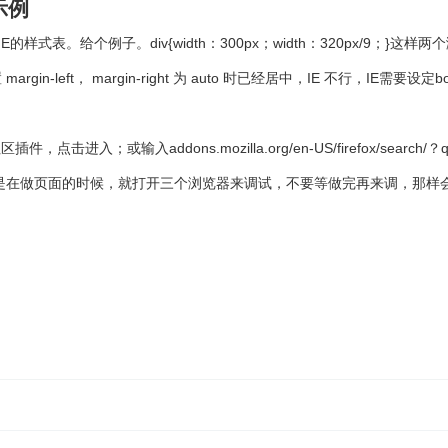
示例
样式表。给个例子。div{width：300px；width：320px/9
n-left， margin-right 为 auto 时已经居中，IE 不行，IE需要设定
进入；或输入addons.mozilla.org/en-US/firefox/sear
做法是在做页面的时候，就打开三个浏览器来调试，不要等做完再来调，那样