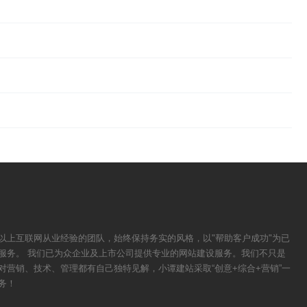
以上互联网从业经验的团队，始终保持务实的风格，以"帮助客户成功"为已
服务。 我们已为众企业及上市公司提供专业的网站建设服务。我们不只是
对营销、技术、管理都有自己独特见解，小谭建站采取“创意+综合+营销”一
务！