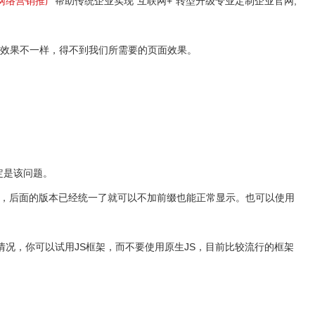
网络营销推广
帮助传统企业实现“互联网+”转型升级专业定制企业官网,
会导致生成的页面效果不一样，得不到我们所需要的页面效果。
定是该问题。
容前缀，后面的版本已经统一了就可以不加前缀也能正常显示。也可以使用
情况，你可以试用JS框架，而不要使用原生JS，目前比较流行的框架