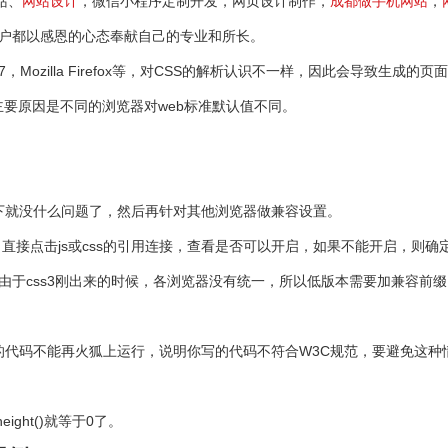
站、
网站设计
，微信小程序定制开发，网页设计制作，
成都做手机网站
，
客户都以感恩的心态奉献自己的专业和所长。
 Explorer 7，Mozilla Firefox等，对CSS的解析认识不一样，因此
，主要原因是不同的浏览器对web标准默认值不同。
下就没什么问题了，然后再针对其他浏览器做兼容设置。
直接点击js或css的引用连接，查看是否可以开启，如果不能开启，则确
兼容。由于css3刚出来的时候，各浏览器没有统一，所以低版本需要加兼
的代码不能再火狐上运行，说明你写的代码不符合W3C规范，要避免这种
ight()就等于0了。