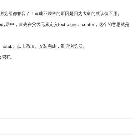
；}这样两个浏览器都兼容了！造成不兼容的原因是因为大家的默认值不用。
body居中，首先在父级元素定义text-algin： center；这个的意思就是
ch/？q=ietab。点击添加。安装完成，重启浏览器。
会累死。