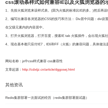
css滚动条样式如何兼容IE以及火狐浏览器的
1、先按火狐浏览来设样式表。(因为火狐的标准比IE的多。)然后再设IE的
2、编写出兼容各浏览器的CSS的技巧和方法： Div居中问题：div设置 margi
在父级元素内的内容居中。
3、打开火狐浏览器，打开百度，搜索IE tab 火狐插件，会出现火狐社区插件，点击
4、现在基本都只应付IE7，IE6和FF（火狐）的兼容问题，具体
网站名称：js中css样式兼容 css兼容性
文章起源：
http://cdxtjz.cn/article/dggosej.html
其他资讯
Redis集群部署一次面试的经历（redis集群部署面试题）