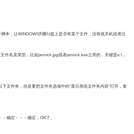
个脚本，让WINDOWS判断U盘上是否有某个文件，没有就关机或者注
可以自己定文件名及类型，比如jannick.jpg或者jannick.exe之类的，关键是e:\，
接访问以下文件夹，但是要把文件夹选项中的“显示系统文件夹内容”打开，复
去－－－确定－－－确定，OK了。