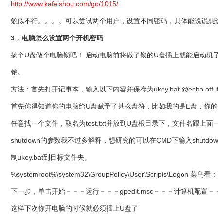
http://www.kafeishou.com/go/1015/
貌似不行。。。。可以尝试两个用户，设置不同密码，具体能说说想
3，电脑怎么设置两个开机密码
搞个U盘做个电脑锁吧！ 启动电脑前将做了锁的U盘插上就能启动机子
销。
方法：首先打开记事本，输入以下内容并保存为ukey.bat @echo off if not ex
首先你得知道你的电脑给U盘赋予了甚么盘符，比如我的是E盘，你
任意找一个文件，取名为test.txt并放到U盘根目录下，文件名跟上面
shutdown的参数我不过多解释，想研究的可以在CMD下输入shu
制ukey.bat到目标文件夹。
%systemroot%\system32\GroupPolicy\User\Scripts\Lo
下一步，单击开始－－－运行－－－gpedit.msc－－－计算机配置－
这样下次你开电脑的时候就必须插上U盘了