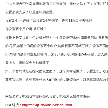
用xp系统自带的双重密码设置工具来设置，操作方法如下：在“运行”中
设置后就完成了双重密码的设置。
设置2 个 用户就可以设置2个密码了，进控制面板里去找吧
你设置两个用户啊 就可以了
你是不是要设置一个开机密码和一个屏幕保护密码,如果是的话:开机
的话,正如楼上的说的设置两个帐户,访问权限不同就可以了,设置不同
BIOS密码是针对主板的密码，这个只要开机时按住Delete键，进入
装上去，密码就会自动解除了。
第二个密码就是在控制面板里面了，这个你肯定懂了，设置主机开机
其实我说啊，这些都没什么大的用处的，麻烦而已，对病毒对隐私没
网站名称：电脑双重密码怎么设置，电脑怎么加多重密码
URL链接：
http://cdxtjz.cn/article/ideddj.html