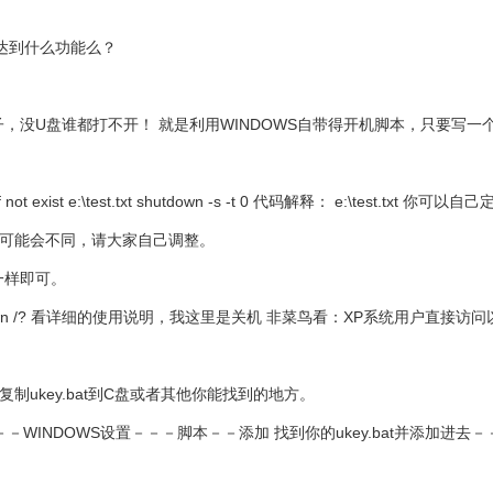
达到什么功能么？
，没U盘谁都打不开！ 就是利用WINDOWS自带得开机脚本，只要写一
ist e:\test.txt shutdown -s -t 0 代码解释： e:\test.txt 你
的可能会不同，请大家自己调整。
一样即可。
tdown /? 看详细的使用说明，我这里是关机 非菜鸟看：XP系统用户直
gon 菜鸟看：复制ukey.bat到C盘或者其他你能找到的地方。
－－WINDOWS设置－－－脚本－－添加 找到你的ukey.bat并添加进